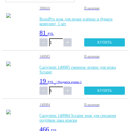
399610
В наличии
RoxelPro нож для резки плёнки и бумаги
комплект, 1 шт
81
РУБ.
КУПИТЬ
140985
В наличии
Carsystem 140985 сменное лезвие для ножа
Scraper
19
РУБ.
/ Продается кратно 5
КУПИТЬ
140984
В наличии
Carsystem 140984 Scraper нож для срезания
подтёков лака краски
466
РУБ.