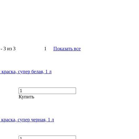
- 3 из 3
1
Показать все
краска, супер белая, 1 л
Купить
краска, супер черная, 1 л