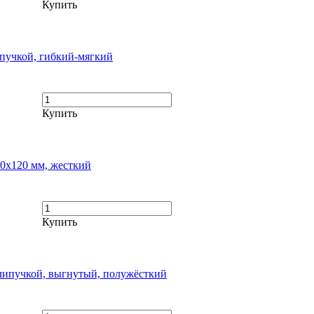
Купить
пучкой, гибкий-мягкий
Купить
0х120 мм, жесткий
Купить
липучкой, выгнутый, полужёсткий