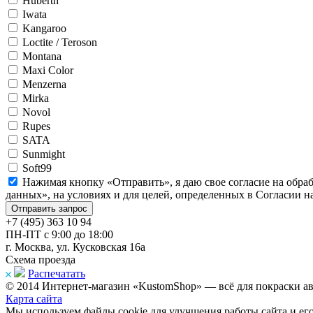
Huberth
Iwata
Kangaroo
Loctite / Teroson
Montana
Maxi Color
Menzerna
Mirka
Novol
Rupes
SATA
Sunmight
Soft99
Нажимая кнопку «Отправить», я даю свое согласие на обра
данных», на условиях и для целей, определенных в Согласии 
+7 (495) 363 10 94
ПН-ПТ с 9:00 до 18:00
г. Москва, ул. Кусковская 16а
Схема проезда
Распечатать
© 2014 Интернет-магазин «KustomShop» — всё для покраски авт
Карта сайта
Мы используем файлы cookie для улучшения работы сайта и ег