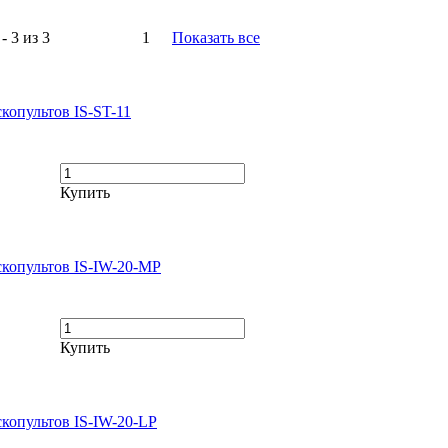
- 3 из 3
1
Показать все
копультов IS-ST-11
Купить
скопультов IS-IW-20-MP
Купить
скопультов IS-IW-20-LP