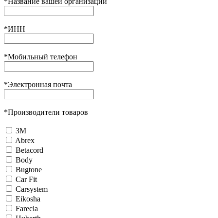
*
Название вашей организации
*
ИНН
*
Мобильный телефон
*
Электронная почта
*
Производители товаров
3М
Abrex
Betacord
Body
Bugtone
Car Fit
Carsystem
Eikosha
Farecla