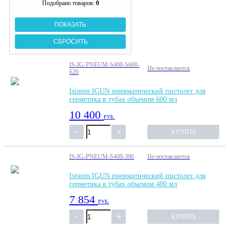
Подобрано товаров:
0
IS-IG-PNEUM-S400-S600-
Не поставляется
620
Isistem IGUN пневматический пистолет для
герметика в тубах объемом 600 мл
10 400
РУБ.
КУПИТЬ
IS-IG-PNEUM-S400-396
Не поставляется
Isistem IGUN пневматический пистолет для
герметика в тубах объемом 400 мл
7 854
РУБ.
КУПИТЬ