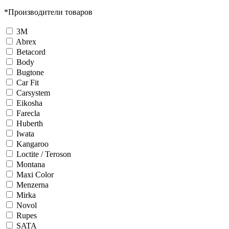
*
Производители товаров
3М
Abrex
Betacord
Body
Bugtone
Car Fit
Carsystem
Eikosha
Farecla
Huberth
Iwata
Kangaroo
Loctite / Teroson
Montana
Maxi Color
Menzerna
Mirka
Novol
Rupes
SATA