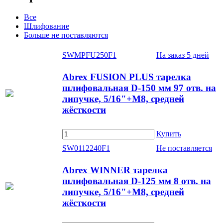
Все
Шлифование
Больше не поставляются
SWMPFU250F1
На заказ
5 дней
Abrex FUSION PLUS тарелка
шлифовальная D-150 мм 97 отв. на
липучке, 5/16"+М8, средней
жёсткости
Купить
SW0112240F1
Не поставляется
Abrex WINNER тарелка
шлифовальная D-125 мм 8 отв. на
липучке, 5/16"+М8, средней
жёсткости