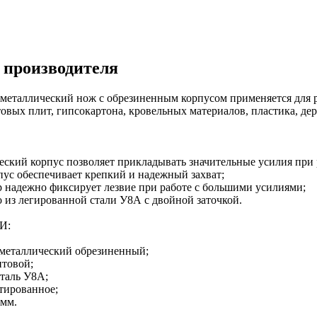
 производителя
еталлический нож с обрезиненным корпусом применяется для р
вых плит, гипсокартона, кровельных материалов, пластика, дере
еский корпус позволяет прикладывать значительные усилия при 
пус обеспечивает крепкий и надежный захват;
р надежно фиксирует лезвие при работе с большими усилиями;
о из легированной стали У8А с двойной заточкой.
И:
: металлический обрезиненный;
нтовой;
Сталь У8А;
нтированное;
 мм.