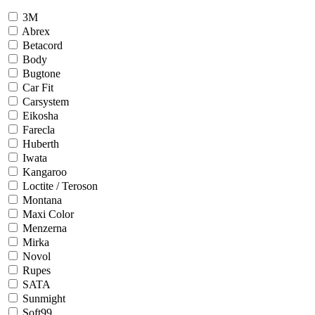
3М
Abrex
Betacord
Body
Bugtone
Car Fit
Carsystem
Eikosha
Farecla
Huberth
Iwata
Kangaroo
Loctite / Teroson
Montana
Maxi Color
Menzerna
Mirka
Novol
Rupes
SATA
Sunmight
Soft99