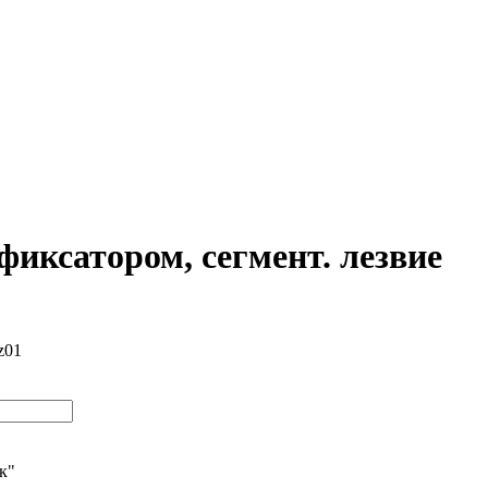
иксатором, сегмент. лезвие
z01
ик"