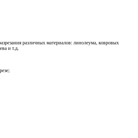
азрезания различных материалов: линолеума, ковровых
ва и т.д.
резе;