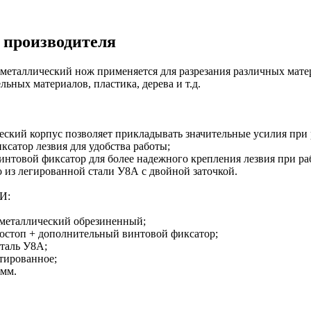
 производителя
еталлический нож применяется для разрезания различных мате
льных материалов, пластика, дерева и т.д.
еский корпус позволяет прикладывать значительные усилия при 
ксатор лезвия для удобства работы;
интовой фиксатор для более надежного крепления лезвия при ра
о из легированной стали У8А с двойной заточкой.
И:
: металлический обрезиненный;
втостоп + дополнительный винтовой фиксатор;
Сталь У8А;
нтированное;
 мм.