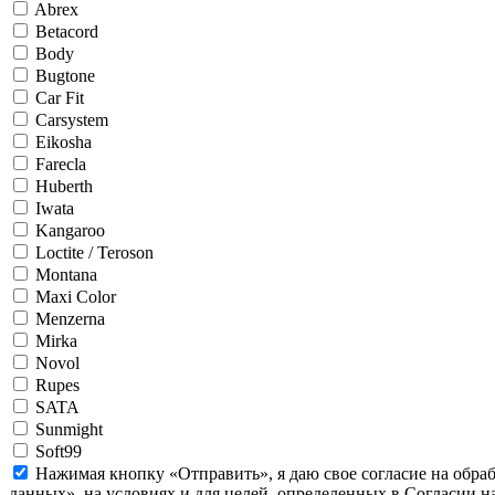
Abrex
Betacord
Body
Bugtone
Car Fit
Carsystem
Eikosha
Farecla
Huberth
Iwata
Kangaroo
Loctite / Teroson
Montana
Maxi Color
Menzerna
Mirka
Novol
Rupes
SATA
Sunmight
Soft99
Нажимая кнопку «Отправить», я даю свое согласие на обра
данных», на условиях и для целей, определенных в Согласии 