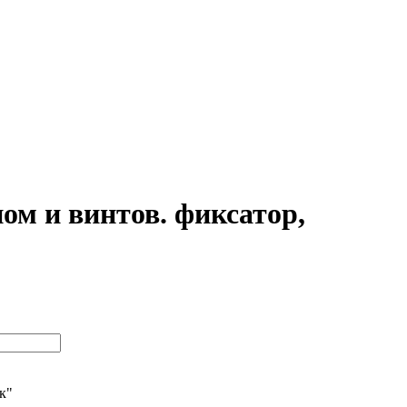
м и винтов. фиксатор,
ик"