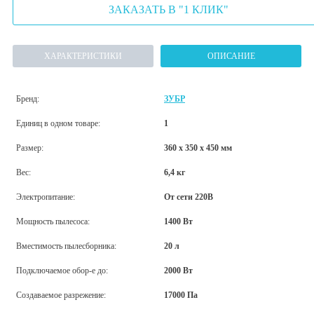
ЗАКАЗАТЬ В "1 КЛИК"
ХАРАКТЕРИСТИКИ
ОПИСАНИЕ
Бренд:
ЗУБР
Единиц в одном товаре:
1
Размер:
360 х 350 х 450 мм
Вес:
6,4 кг
Электропитание:
От сети 220В
Мощность пылесоса:
1400 Вт
Вместимость пылесборника:
20 л
Подключаемое обор-е до:
2000 Вт
Создаваемое разрежение:
17000 Па