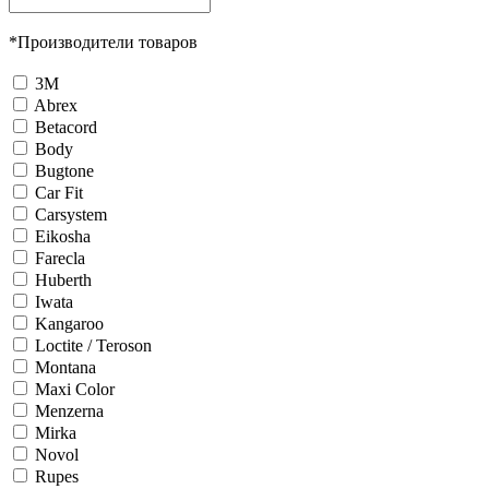
*
Производители товаров
3М
Abrex
Betacord
Body
Bugtone
Car Fit
Carsystem
Eikosha
Farecla
Huberth
Iwata
Kangaroo
Loctite / Teroson
Montana
Maxi Color
Menzerna
Mirka
Novol
Rupes