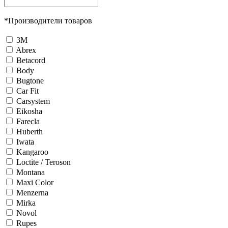
*
Производители товаров
3М
Abrex
Betacord
Body
Bugtone
Car Fit
Carsystem
Eikosha
Farecla
Huberth
Iwata
Kangaroo
Loctite / Teroson
Montana
Maxi Color
Menzerna
Mirka
Novol
Rupes