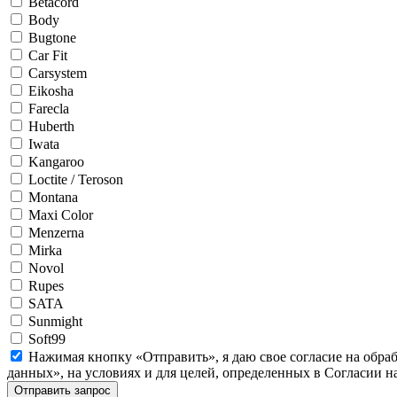
Betacord
Body
Bugtone
Car Fit
Carsystem
Eikosha
Farecla
Huberth
Iwata
Kangaroo
Loctite / Teroson
Montana
Maxi Color
Menzerna
Mirka
Novol
Rupes
SATA
Sunmight
Soft99
Нажимая кнопку «Отправить», я даю свое согласие на обра
данных», на условиях и для целей, определенных в Согласии 