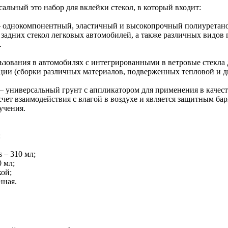
альный это набор для вклейки стекол, в который входит:
 однокомпонентный, эластичный и высокопрочный полиуретанов
 задних стекол легковых автомобилей, а также различных видов 
.
ьзования в автомобилях с интегрированными в ветровые стекла 
ции (сборки различных материалов, подверженных тепловой и 
 – универсальный грунт с аппликатором для применения в качеств
счет взаимодействия с влагой в воздухе и является защитным ба
учения.
:
s – 310 мл;
0 мл;
кой;
нная.