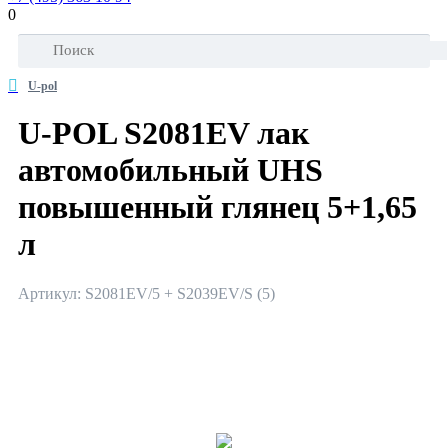
0
U-pol
U-POL S2081EV лак
автомобильный UHS
повышенный глянец 5+1,65
л
Артикул: S2081EV/5 + S2039EV/S (5)