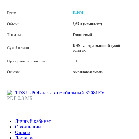
Бренд:
U-POL
Объём:
6,65 л (комплект)
Тип лака:
Глянцевый
UHS- ультра высокий сухой
Сухой остаток:
остаток
Пропорции смешивания:
3:1
Основа:
Акриловая смола
TDS U-POL лак автомобильный S2081EV
PDF 0.3 МБ
Личный кабинет
О компании
Оплата
Доставка