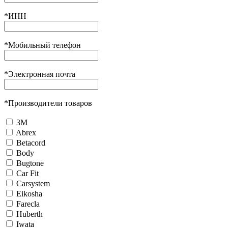
*
ИНН
*
Мобильный телефон
*
Электронная почта
*
Производители товаров
3М
Abrex
Betacord
Body
Bugtone
Car Fit
Carsystem
Eikosha
Farecla
Huberth
Iwata