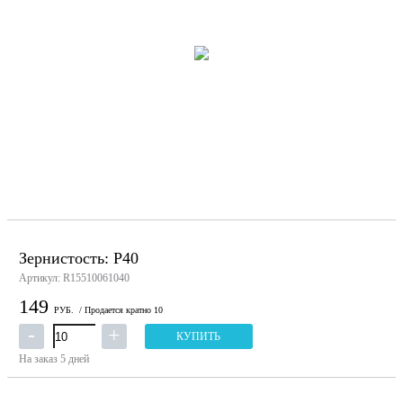
Зернистость: P40
Артикул: R15510061040
149
РУБ.
/ Продается кратно 10
КУПИТЬ
На заказ
5 дней