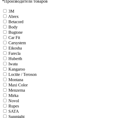
*
Производители товаров
3М
Abrex
Betacord
Body
Bugtone
Car Fit
Carsystem
Eikosha
Farecla
Huberth
Iwata
Kangaroo
Loctite / Teroson
Montana
Maxi Color
Menzerna
Mirka
Novol
Rupes
SATA
Sunmight