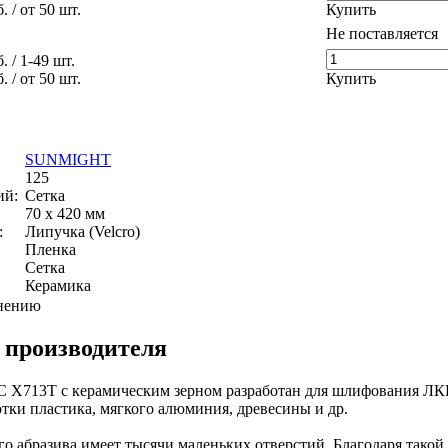
б.
/ от 50 шт.
Купить
Не поставляется
б.
/ 1-49 шт.
б.
/ от 50 шт.
Купить
SUNMIGHT
125
ий:
Сетка
70 х 420 мм
:
Липучка (Velcro)
Пленка
Сетка
Керамика
внению
 производителя
713T c керамическим зерном разработан для шлифования ЛКП,
отки пластика, мягкого алюминия, древесины и др.
ого абразива имеет тысячи маленьких отверстий. Благодаря тако