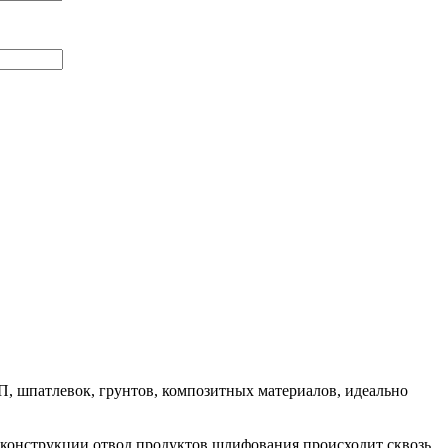
 шпатлевок, грунтов, композитных материалов, идеально
й конструкции отвод продуктов шлифования происходит сквозь