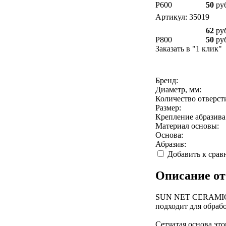
P600
50
ру
Артикул: 35019
62
ру
P800
50
ру
Заказать в "1 клик"
Бренд:
Диаметр, мм:
Количество отверст
Размер:
Крепление абразива
Материал основы:
Основа:
Абразив:
Добавить к сра
Описание от
SUN NET CERAMIC X
подходит для обраб
Сетчатая основа эт