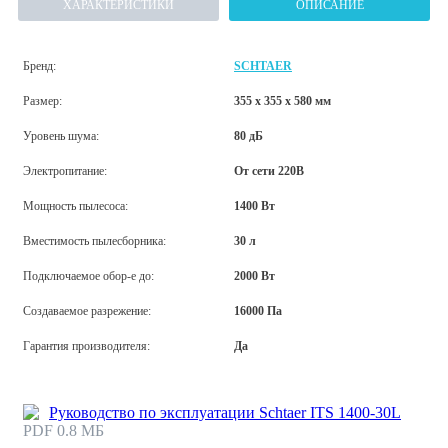
ХАРАКТЕРИСТИКИ
ОПИСАНИЕ
Бренд:
SCHTAER
Размер:
355 х 355 х 580 мм
Уровень шума:
80 дБ
Электропитание:
От сети 220В
Мощность пылесоса:
1400 Вт
Вместимость пылесборника:
30 л
Подключаемое обор-е до:
2000 Вт
Создаваемое разрежение:
16000 Па
Гарантия производителя:
Да
Руководство по эксплуатации Schtaer ITS 1400-30L
PDF 0.8 МБ