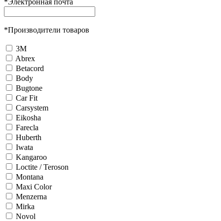
*
Электронная почта
*
Производители товаров
3М
Abrex
Betacord
Body
Bugtone
Car Fit
Carsystem
Eikosha
Farecla
Huberth
Iwata
Kangaroo
Loctite / Teroson
Montana
Maxi Color
Menzerna
Mirka
Novol