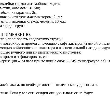
 вклейки стекол автомобиля входит:
рметик, объемом 310 мл;
стёкол, квадратная, 2м;
нная очистителем-активатором, 2шт.;
нт для вклейки стёкол, чёрный, 10 мл.;
атор для грунта.
 ПРИМЕНЕНИЮ:
кла использовать квадратную струну;
 и поверхность проема с помощью салфетки, пропитанной очист
помощью войлочного аппликатора или специальной насадки, идущ
омощью ручного или пневматического пистолета;
 в проем и зафиксировать его.
еризации – 24 часа при толщине слоя 3.5 мм, температуре 23˚С
талей заказа, по необходимости вышлет ссылку для оплаты.
льзя. Если у вас есть скидки они учитываться не будут.