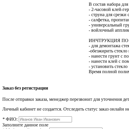
В состав набора для
- 2-часовой клей-ге
- струна для срезки 
- салфетка, пропита
- универсальный гру
- войлочный апплик
ИНЧТРУКЦИЯ ПО
- для демонтажа сте
-обезжирить стекло
- нанести грунт с 
- нанести клей с п
- установить стекло
Время полной полим
Заказ без регистрации
После отправки заказа, менеджер перезвонит для уточнения де
Личный кабинет не создается. Отследить статус заказ онлайн не
*
ФИО:
Заполните данное поле