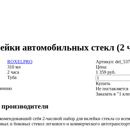
лейки автомобильных стекл (2 
ROXELPRO
Артикул: del_53
310 мл
Цена:
2 часа
1 359
руб.
Туба
Купить
внению
Не поставляется
Заказать в "1 кл
 производителя
комендовавший себя 2-часовой набор для вклейки стекла со вс
овых и боковых стекол легкового и коммерческого автотранспорт