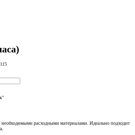
часа)
7115
ик"
ем необходимыми расходными материалами. Идеально подходит
а.