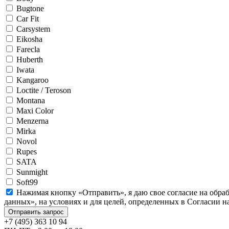
Bugtone
Car Fit
Carsystem
Eikosha
Farecla
Huberth
Iwata
Kangaroo
Loctite / Teroson
Montana
Maxi Color
Menzerna
Mirka
Novol
Rupes
SATA
Sunmight
Soft99
Нажимая кнопку «Отправить», я даю свое согласие на обра
данных», на условиях и для целей, определенных в Согласии 
+7 (495) 363 10 94