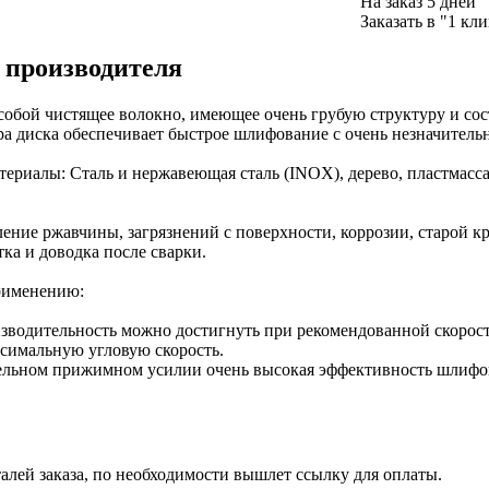
На заказ
5 дней
Заказать в "1 кл
 производителя
собой чистящее волокно, имеющее очень грубую структуру и сос
ра диска обеспечивает быстрое шлифование с очень незначитель
ериалы: Сталь и нержавеющая сталь (INOX), дерево, пластмасс
ление ржавчины, загрязнений с поверхности, коррозии, старой к
тка и доводка после сварки.
рименению:
водительность можно достигнуть при рекомендованной скорост
симальную угловую скорость.
тельном прижимном усилии очень высокая эффективность шлифо
талей заказа, по необходимости вышлет ссылку для оплаты.