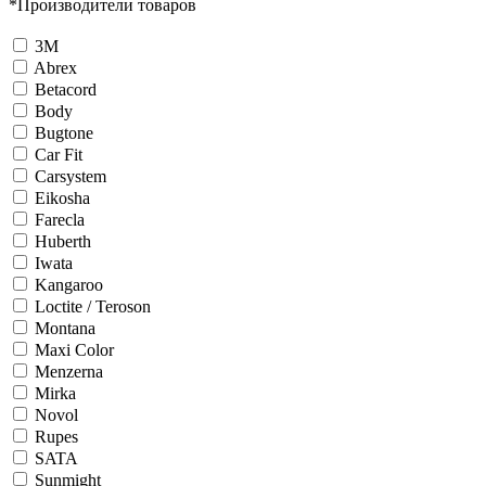
*
Производители товаров
3М
Abrex
Betacord
Body
Bugtone
Car Fit
Carsystem
Eikosha
Farecla
Huberth
Iwata
Kangaroo
Loctite / Teroson
Montana
Maxi Color
Menzerna
Mirka
Novol
Rupes
SATA
Sunmight