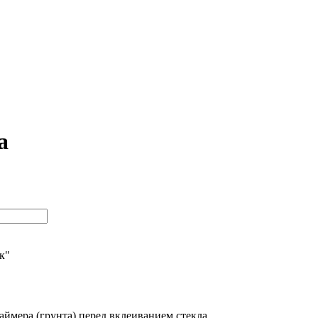
а
ик"
ймера (грунта) перед вклеиванием стекла.