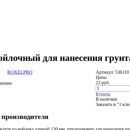
войлочный для нанесения грунт
ROXELPRO
Артикул: 536110
Цена:
23
руб.
внению
Купить
В наличии
Заказать в "1 кл
 производителя
атор из войлака длиной 130 мм, предназначен для нанесения пра