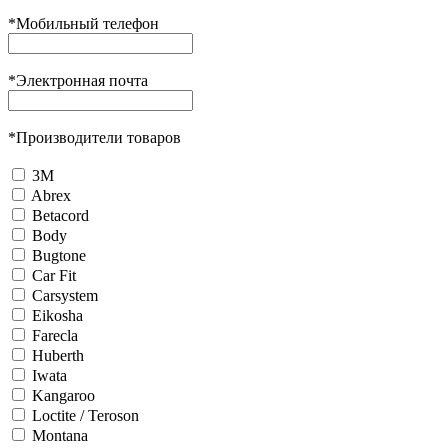
*
Мобильный телефон
*
Электронная почта
*
Производители товаров
3М
Abrex
Betacord
Body
Bugtone
Car Fit
Carsystem
Eikosha
Farecla
Huberth
Iwata
Kangaroo
Loctite / Teroson
Montana