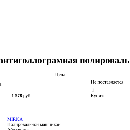
 антиголлограмная полироваль
Цена
Не поставляется
1
1 578
руб.
Купить
MIRKA
Полировальной машинкой
Абразивная