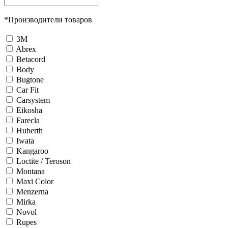
*
Производители товаров
3М
Abrex
Betacord
Body
Bugtone
Car Fit
Carsystem
Eikosha
Farecla
Huberth
Iwata
Kangaroo
Loctite / Teroson
Montana
Maxi Color
Menzerna
Mirka
Novol
Rupes