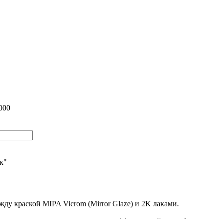
000
ик"
у краской MIPA Vicrom (Mirror Glaze) и 2K лаками.