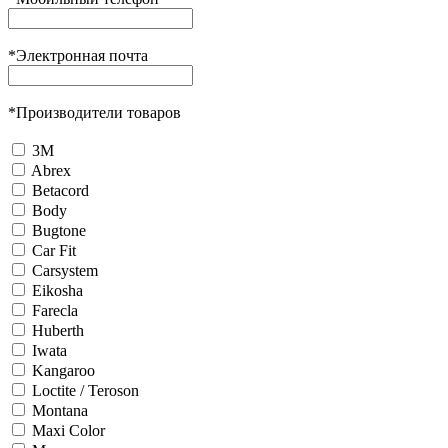
*
Электронная почта
*
Производители товаров
3М
Abrex
Betacord
Body
Bugtone
Car Fit
Carsystem
Eikosha
Farecla
Huberth
Iwata
Kangaroo
Loctite / Teroson
Montana
Maxi Color