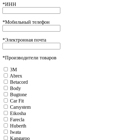
*
ИНН
*
Мобильный телефон
*
Электронная почта
*
Производители товаров
3М
Abrex
Betacord
Body
Bugtone
Car Fit
Carsystem
Eikosha
Farecla
Huberth
Iwata
Kangaroo