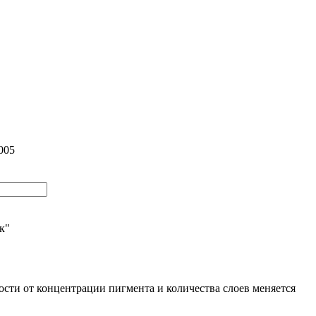
005
ик"
ости от концентрации пигмента и количества слоев меняется