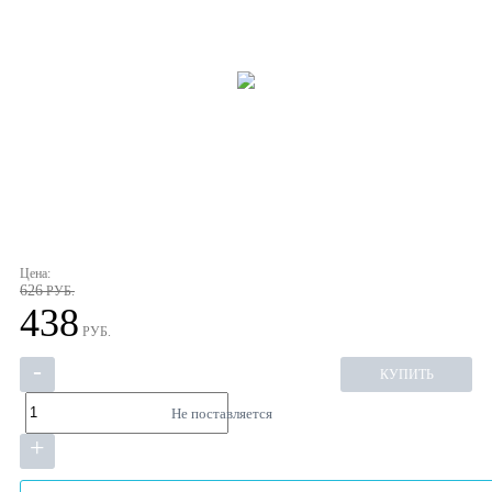
Цена:
626
РУБ.
438
РУБ.
-
КУПИТЬ
Не поставляется
+