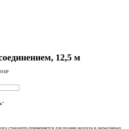
единением, 12,5 м
916P
ик"
о стандарта применяется для подачи воздуха в окрасочных