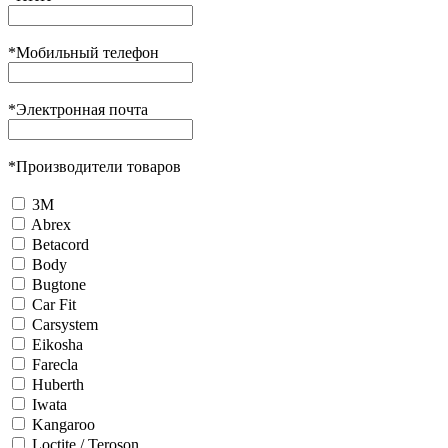
*
Мобильный телефон
*
Электронная почта
*
Производители товаров
3М
Abrex
Betacord
Body
Bugtone
Car Fit
Carsystem
Eikosha
Farecla
Huberth
Iwata
Kangaroo
Loctite / Teroson