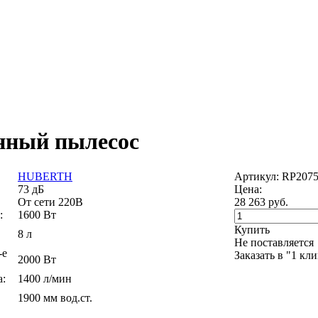
нный пылесос
HUBERTH
Артикул: RP207
73 дБ
Цена:
От сети 220В
28 263
руб.
:
1600 Вт
Купить
8 л
Не поставляется
-е
Заказать в "1 кл
2000 Вт
а:
1400 л/мин
1900 мм вод.ст.