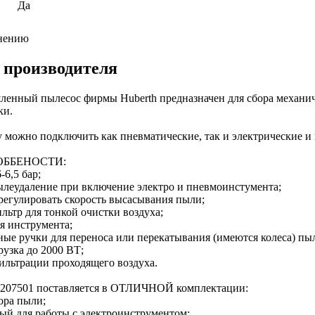
Да
внению
 производителя
нный пылесос фирмы Huberth предназначен для сбора механиче
ки.
 можно подключить как пневматические, так и электрические и
ББЕНОСТИ:
-6,5 бар;
ылеудаление при включение электро и пневмоинстумента;
 регулировать скорость высасывания пыли;
ьтр для тонкой очистки воздуха;
я инструмента;
ные ручки для переноса или перекатывания (имеются колеса) пыл
рузка до 2000 ВТ;
фильтрации проходящего воздуха.
P207501 поставляется в ОТЛИЧНОЙ комплектации:
бора пыли;
ый для работы с электроинструментом;