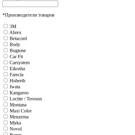
*
Производители товаров
3М
Abrex
Betacord
Body
Bugtone
Car Fit
Carsystem
Eikosha
Farecla
Huberth
Iwata
Kangaroo
Loctite / Teroson
Montana
Maxi Color
Menzerna
Mirka
Novol
Rupes