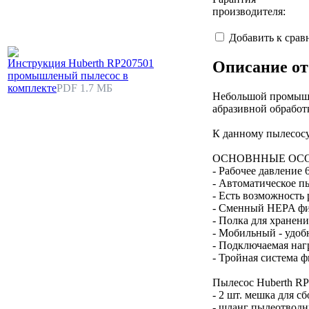
производителя:
Добавить к сра
Инструкция Huberth RP207501
Описание от
промышленый пылесос в
комплекте
PDF 1.7 МБ
Небольшой промышле
абразивной обработ
К данному пылесосу
ОСНОВННЫЕ ОСО
- Рабочее давление 6
- Автоматическое п
- Есть возможность
- Сменный HEPA фил
- Полка для хранени
- Мобильный - удоб
- Подключаемая наг
- Тройная система 
Пылесос Huberth R
- 2 шт. мешка для с
- шланг пылеотводн