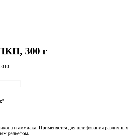
ЛКП, 300 г
0010
ик"
ликона и аммиака. Применяется для шлифования различных
ным рельефом.