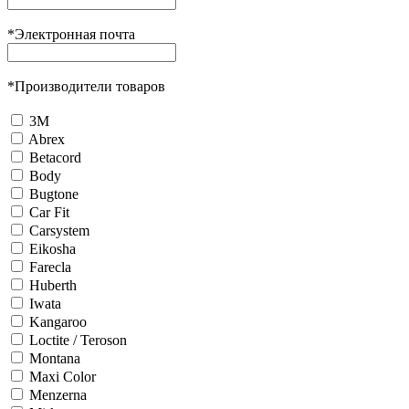
*
Электронная почта
*
Производители товаров
3М
Abrex
Betacord
Body
Bugtone
Car Fit
Carsystem
Eikosha
Farecla
Huberth
Iwata
Kangaroo
Loctite / Teroson
Montana
Maxi Color
Menzerna