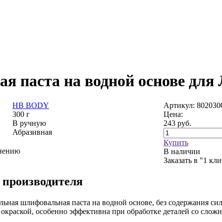
 паста на водной основе для 
HB BODY
Артикул: 802030
300 г
Цена:
В ручную
243
руб.
Абразивная
Купить
внению
В наличии
Заказать в "1 кл
 производителя
ьная шлифовальная паста на водной основе, без содержания си
 окраской, особенно эффективна при обработке деталей со слож