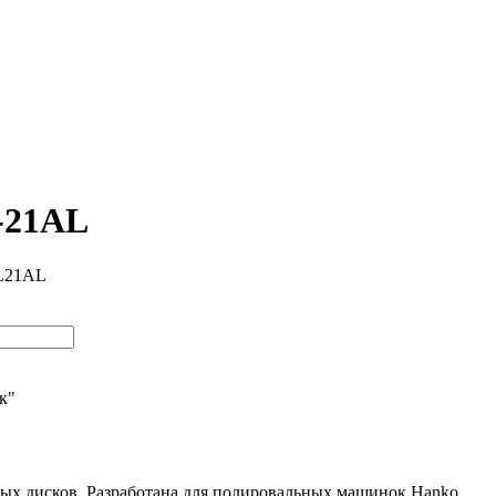
-21AL
PL21AL
ик"
ных дисков. Разработана для полировальных машинок Hanko