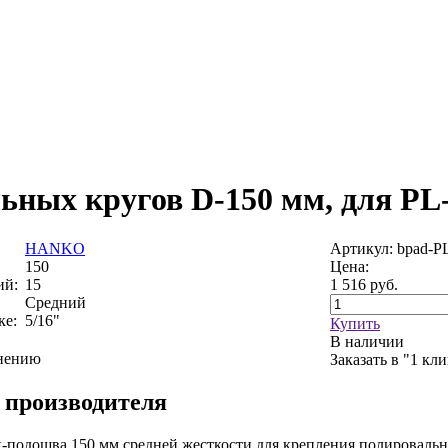
ьных кругов D-150 мм, для PL
HANKO
Артикул: bpad-
150
Цена:
ий:
15
1 516
руб.
Средний
ке:
5/16"
Купить
В наличии
внению
Заказать в "1 кл
 производителя
-подошва 150 мм средней жесткости для крепления полироваль