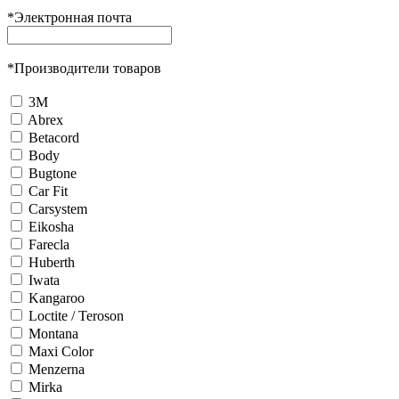
*
Электронная почта
*
Производители товаров
3М
Abrex
Betacord
Body
Bugtone
Car Fit
Carsystem
Eikosha
Farecla
Huberth
Iwata
Kangaroo
Loctite / Teroson
Montana
Maxi Color
Menzerna
Mirka