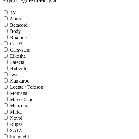
*
Производители товаров
3М
Abrex
Betacord
Body
Bugtone
Car Fit
Carsystem
Eikosha
Farecla
Huberth
Iwata
Kangaroo
Loctite / Teroson
Montana
Maxi Color
Menzerna
Mirka
Novol
Rupes
SATA
Sunmight