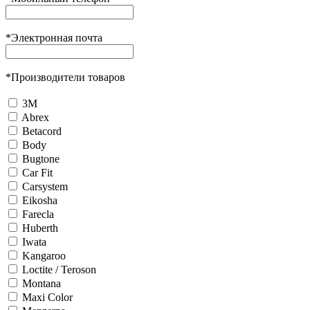
*
Электронная почта
*
Производители товаров
3М
Abrex
Betacord
Body
Bugtone
Car Fit
Carsystem
Eikosha
Farecla
Huberth
Iwata
Kangaroo
Loctite / Teroson
Montana
Maxi Color