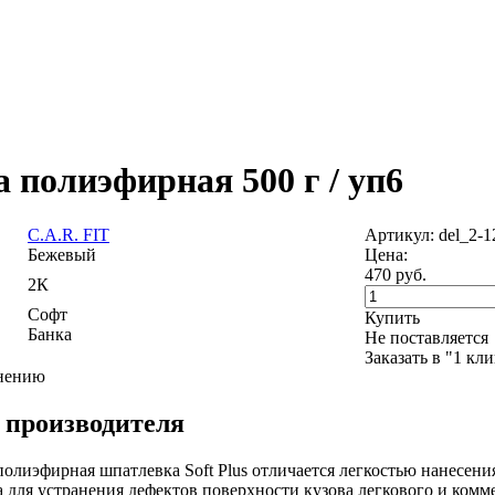
а полиэфирная 500 г / уп6
C.A.R. FIT
Артикул: del_2-1
Бежевый
Цена:
470
руб.
2К
Софт
Купить
Банка
Не поставляется
Заказать в "1 кл
внению
 производителя
олиэфирная шпатлевка Soft Plus отличается легкостью нанесен
а для устранения дефектов поверхности кузова легкового и комм