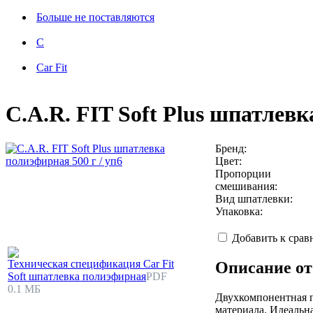
Больше не поставляются
C
Car Fit
C.A.R. FIT Soft Plus шпатлевк
Бренд:
Цвет:
Пропорции
смешивания:
Вид шпатлевки:
Упаковка:
Добавить к сра
Техническая спецификация Car Fit
Описание от
Soft шпатлевка полиэфирная
PDF
0.1 МБ
Двухкомпонентная п
материала. Идеальн