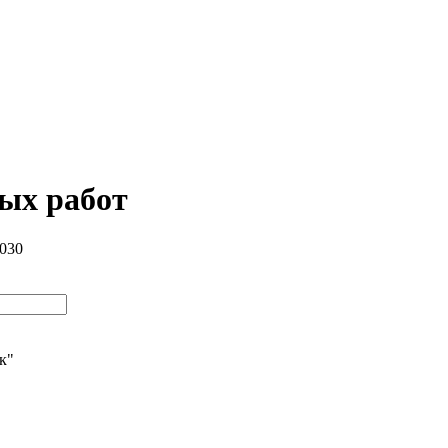
ных работ
6030
ик"