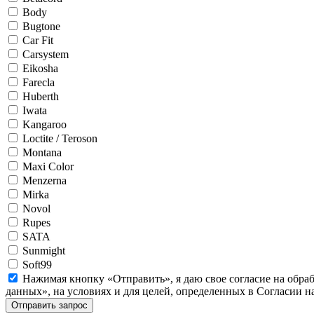
Body
Bugtone
Car Fit
Carsystem
Eikosha
Farecla
Huberth
Iwata
Kangaroo
Loctite / Teroson
Montana
Maxi Color
Menzerna
Mirka
Novol
Rupes
SATA
Sunmight
Soft99
Нажимая кнопку «Отправить», я даю свое согласие на обра
данных», на условиях и для целей, определенных в Согласии 