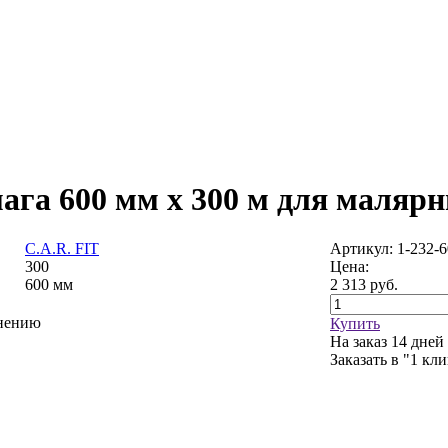
ага 600 мм х 300 м для маляр
C.A.R. FIT
Артикул: 1-232-
300
Цена:
600 мм
2 313
руб.
внению
Купить
На заказ
14 дней
Заказать в "1 кл