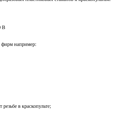
0 B
 фирм например:
 резьбе в краскопульте;