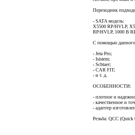
Переходник подходи
- SATA модель:
X5500 RP/HVLP, X5
RP/HVLP, 1000 B R
С помощью данного 
- Jeta Pro;
- Isistem;
- Schtaer;
- CAR FIT;
- и т. д.
ОСОБЕННОСТИ:
- плотное и надежн
- качественное и то
- адаптер изготовле
Резьба: QCC (Quick 