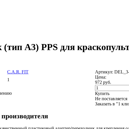
к (тип А3) PPS для краскопуль
C.A.R. FIT
Артикул: DEL_3
Цена:
1
972
руб.
внению
Купить
Не поставляется
Заказать в "1 кл
 производителя
качественный пластиковый адаптер/переходник для крепления од