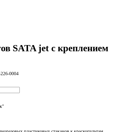
тов SATA jet с креплением
-226-0004
ик"
норазовых пластиковых стаканов к краскопультам.