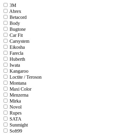
3М
Abrex
Betacord
Body
Bugtone
Car Fit
Carsystem
Eikosha
Farecla
Huberth
Iwata
Kangaroo
Loctite / Teroson
Montana
Maxi Color
Menzerna
Mirka
Novol
Rupes
SATA
Sunmight
Soft99