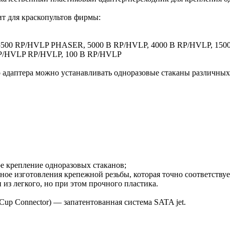
т для краскопультов фирмы:
500 RP/HVLP PHASER, 5000 B RP/HVLP, 4000 B RP/HVLP, 150
P/HVLP RP/HVLP, 100 B RP/HVLP
адаптера можно устанавливать одноразовые стаканы различных
ое крепление одноразовых стаканов;
чное изготовления крепежной резьбы, которая точно соответствует
н из легкого, но при этом прочного пластика.
Cup Connector) — запатентованная система SATA jet.