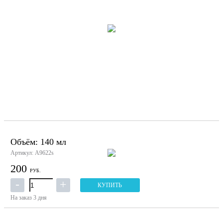
Объём: 140 мл
Артикул: A9622s
200
РУБ.
КУПИТЬ
На заказ
3 дня