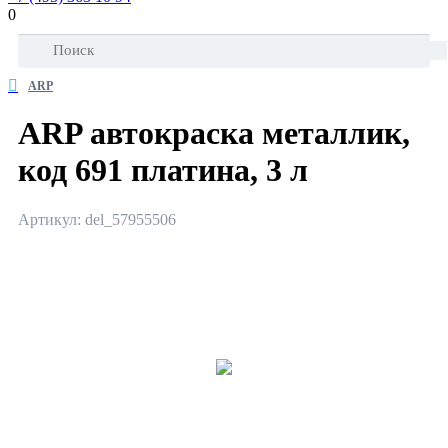
0
ARP
ARP автокраска металлик,
код 691 платина, 3 л
Артикул: del_57955506