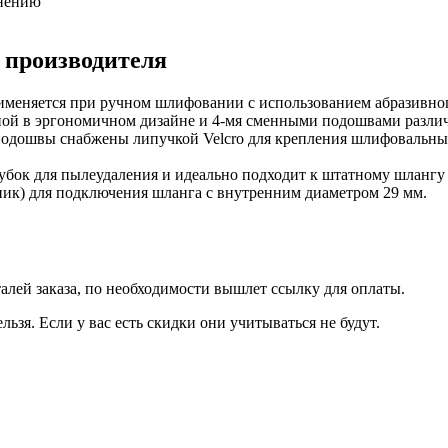
внению
 производителя
еняется при ручном шлифовании с использованием абразивного
ной в эргономичном дизайне и 4-мя сменными подошвами разл
подошвы снабжены липучкой Velcro для крепления шлифовальны
бок для пылеудаления и идеально подходит к штатному шлангу (
ник) для подключения шланга с внутренним диаметром 29 мм.
талей заказа, по необходимости вышлет ссылку для оплаты.
льзя. Если у вас есть скидки они учитываться не будут.