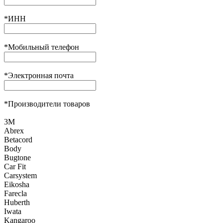
*
ИНН
*
Мобильный телефон
*
Электронная почта
*
Производители товаров
3М
Abrex
Betacord
Body
Bugtone
Car Fit
Carsystem
Eikosha
Farecla
Huberth
Iwata
Kangaroo