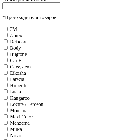
*
Производители товаров
3М
Abrex
Betacord
Body
Bugtone
Car Fit
Carsystem
Eikosha
Farecla
Huberth
Iwata
Kangaroo
Loctite / Teroson
Montana
Maxi Color
Menzerna
Mirka
Novol