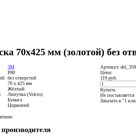
а 70х425 мм (золотой) без отв
3M
Артикул: del_35
P80
Цена:
ий:
без отверстий
119
руб.
70 х 425 мм
Жёлтый
Купить
:
Липучка (Velcro)
Не поставляется
Бумага
Заказать в "1 кл
Цирконий
внению
 производителя