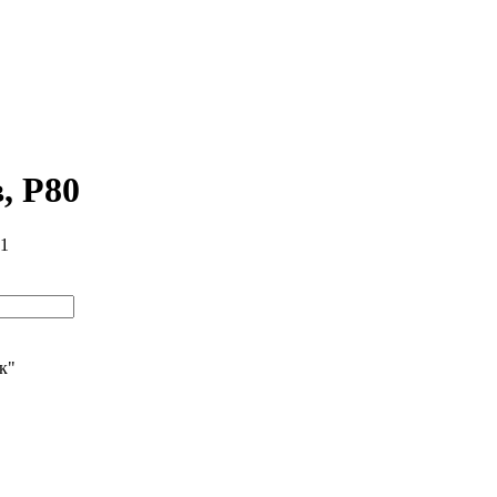
, P80
91
ик"