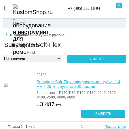
0
+7 (495) 363 10 94
Шлифовальные губки в рулоне
Sunmighte Soft-Flex
ФИЛЬТР
32108
Sunmight Soft-Flex шлифовальная губка 114
мм х 25 м в рулоне 200 листов
Зернистость: P120, P80, P150, P180, P240, P320,
P400, P500, P600, P800
3 487
от
РУБ.
ВЫБРАТЬ
Товары 1 - 1 из 1
1
Показать все