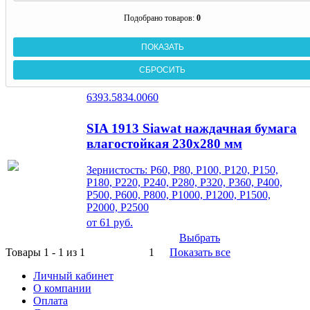
Подобрано товаров:
0
6393.5834.0060
SIA 1913 Siawat наждачная бумага
влагостойкая 230х280 мм
Зернистость: P60, P80, P100, P120, P150,
P180, P220, P240, P280, P320, P360, P400,
P500, P600, P800, P1000, P1200, P1500,
P2000, P2500
от
61
руб.
Выбрать
Товары 1 - 1 из 1
1
Показать все
Личный кабинет
О компании
Оплата