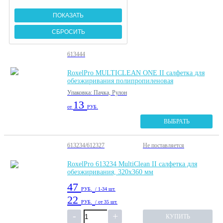
613444
RoxelPro MULTICLEAN ONE II салфетка для
обезжиривания полипропиленовая
Упаковка: Пачка, Рулон
13
от
РУБ.
ВЫБРАТЬ
613234/612327
Не поставляется
RoxelPro 613234 MultiClean II салфетка для
обезжиривания, 320х360 мм
47
РУБ.
/ 1-34 шт.
22
РУБ.
/ от 35 шт.
КУПИТЬ