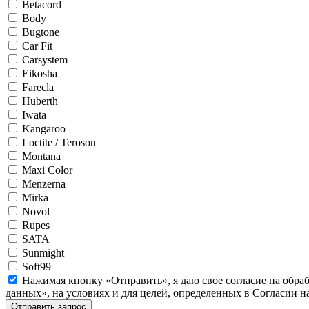
Betacord
Body
Bugtone
Car Fit
Carsystem
Eikosha
Farecla
Huberth
Iwata
Kangaroo
Loctite / Teroson
Montana
Maxi Color
Menzerna
Mirka
Novol
Rupes
SATA
Sunmight
Soft99
Нажимая кнопку «Отправить», я даю свое согласие на обра
данных», на условиях и для целей, определенных в Согласии 