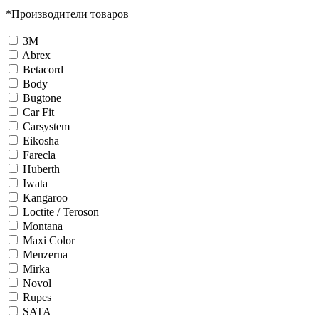
*
Производители товаров
3М
Abrex
Betacord
Body
Bugtone
Car Fit
Carsystem
Eikosha
Farecla
Huberth
Iwata
Kangaroo
Loctite / Teroson
Montana
Maxi Color
Menzerna
Mirka
Novol
Rupes
SATA