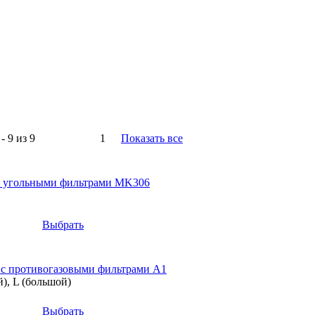
- 9 из 9
1
Показать все
 с угольными фильтрами MK306
Выбрать
 с противогазовыми фильтрами A1
й), L (большой)
Выбрать