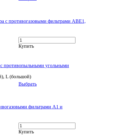
ора с противогазовыми фильтрами ABE1,
Купить
е с противопыльными угольными
й), L (большой)
Выбрать
тивогазовыми фильтрами A1 и
Купить