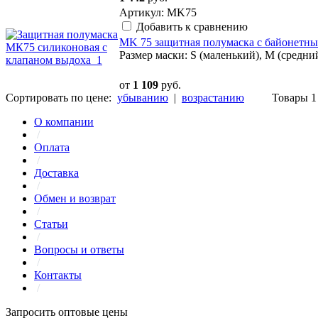
Артикул: MK75
Добавить к сравнению
MK 75 защитная полумаска c байонетн
Размер маски: S (маленький), M (cредни
от
1 109
руб.
Сортировать по цене:
убыванию
|
возрастанию
Товары 1 
О компании
/
Оплата
/
Доставка
/
Обмен и возврат
/
Статьи
/
Вопросы и ответы
/
Контакты
/
Запросить оптовые цены