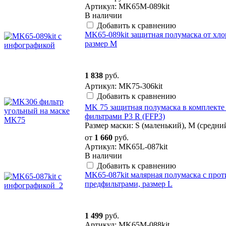
Артикул: MK65M-089kit
В наличии
Добавить к сравнению
MK65-089kit защитная полумаска от хл
размер M
1 838
руб.
Артикул: MK75-306kit
Добавить к сравнению
MK 75 защитная полумаска в комплект
фильтрами P3 R (FFP3)
Размер маски: S (маленький), M (cредни
от
1 660
руб.
Артикул: MK65L-087kit
В наличии
Добавить к сравнению
MK65-087kit малярная полумаска с про
предфильтрами, размер L
1 499
руб.
Артикул: MK65M-088kit