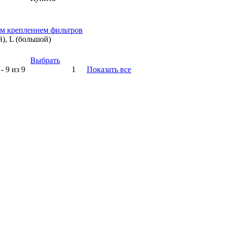
ым креплением фильтров
й), L (большой)
Выбрать
- 9 из 9
1
Показать все