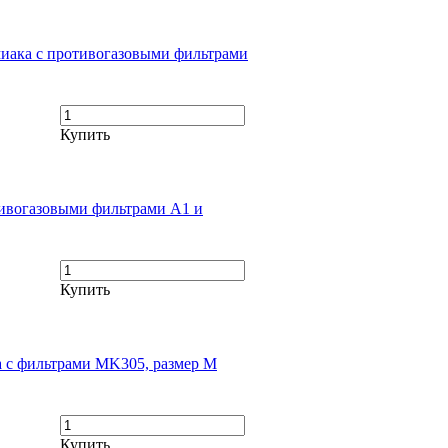
миака с противогазовыми фильтрами
Купить
тивогазовыми фильтрами A1 и
Купить
 с фильтрами MK305, размер M
Купить