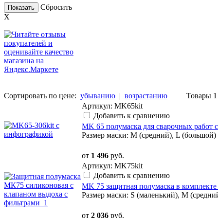
Сбросить
Показать
X
Сортировать по цене:
убыванию
|
возрастанию
Товары 1 
Артикул: MK65kit
Добавить к сравнению
MK 65 полумаска для сварочных работ
Размер маски: M (cредний), L (большой)
от
1 496
руб.
Артикул: MK75kit
Добавить к сравнению
MK 75 защитная полумаска в комплекте
Размер маски: S (маленький), M (cредни
от
2 036
руб.