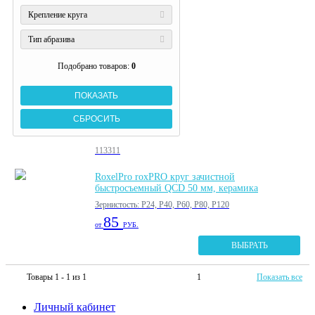
Крепление круга
Тип абразива
Подобрано товаров:
0
113311
RoxelPro roxPRO круг зачистной
быстросъемный QCD 50 мм, керамика
Зернистость: P24, P40, P60, P80, P120
85
от
РУБ.
ВЫБРАТЬ
Товары 1 - 1 из 1
1
Показать все
Личный кабинет