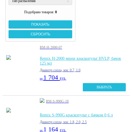
Тип распыления
Подобрано товаров:
0
RM-H-2000-07
Remix H-2000 мини краскопульт HVLP, бачок
125 мл
Диаметр сопла, мм: 0.7, 1.0
1 704
от
РУБ.
ВЫБРАТЬ
RM-S-990G-18
Remix S-990G краскопульт с бачком 0,6 л
Диаметр сопла, мм: 1.8, 2.0, 2.5
1 164
от
РУБ.