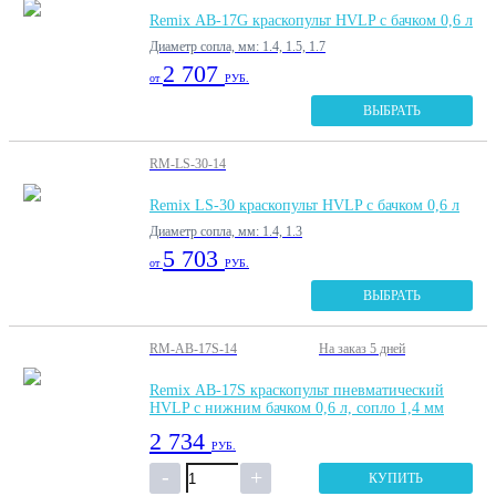
Remix АВ-17G краскопульт HVLP с бачком 0,6 л
Диаметр сопла, мм: 1.4, 1.5, 1.7
2 707
от
РУБ.
ВЫБРАТЬ
RM-LS-30-14
Remix LS-30 краскопульт HVLP с бачком 0,6 л
Диаметр сопла, мм: 1.4, 1.3
5 703
от
РУБ.
ВЫБРАТЬ
RM-AB-17S-14
На заказ
5 дней
Remix АВ-17S краскопульт пневматический
HVLP с нижним бачком 0,6 л, сопло 1,4 мм
2 734
РУБ.
КУПИТЬ