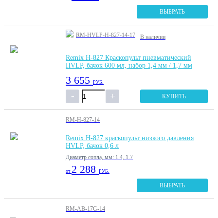
ВЫБРАТЬ
RM-HVLP-H-827-14-17
В наличии
Remix H-827 Краскопульт пневматический
HVLP, бачок 600 мл, набор 1,4 мм / 1,7 мм
3 655
РУБ.
КУПИТЬ
RM-H-827-14
Remix H-827 краскопульт низкого давления
HVLP, бачок 0,6 л
Диаметр сопла, мм: 1.4, 1.7
2 288
от
РУБ.
ВЫБРАТЬ
RM-AB-17G-14