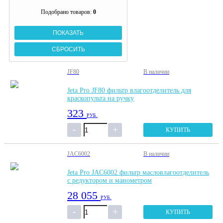
Подобрано товаров:
0
JF80
В наличии
Jeta Pro JF80 фильтр влагоотделитель для
краскопульта на ручку
323
РУБ.
КУПИТЬ
JAC6002
В наличии
Jeta Pro JAC6002 фильтр масловлагоотделитель
с редуктором и манометром
28 055
РУБ.
КУПИТЬ