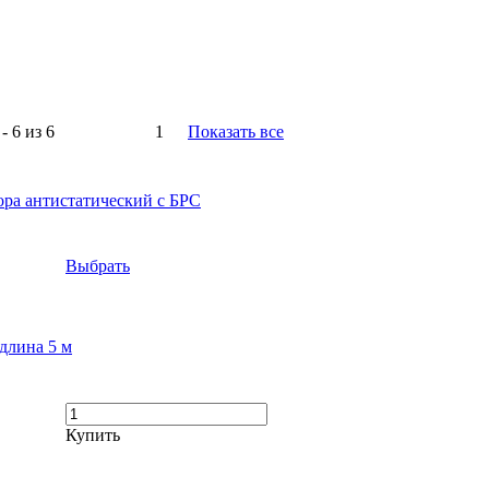
- 6 из 6
1
Показать все
ора антистатический с БРС
Выбрать
длина 5 м
Купить