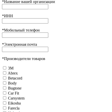
*
Название вашей организации
*
ИНН
*
Мобильный телефон
*
Электронная почта
*
Производители товаров
3М
Abrex
Betacord
Body
Bugtone
Car Fit
Carsystem
Eikosha
Farecla