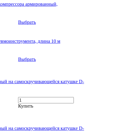
компрессора армированный,
Выбрать
евмоинструмента, длина 10 м
Выбрать
вый на самоскручивающейся катушке D-
Купить
вый на самоскручивающейся катушке D-