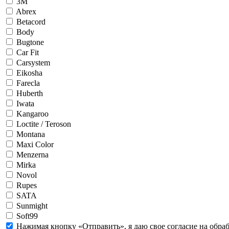
3М
Abrex
Betacord
Body
Bugtone
Car Fit
Carsystem
Eikosha
Farecla
Huberth
Iwata
Kangaroo
Loctite / Teroson
Montana
Maxi Color
Menzerna
Mirka
Novol
Rupes
SATA
Sunmight
Soft99
Нажимая кнопку «Отправить», я даю свое согласие на обра